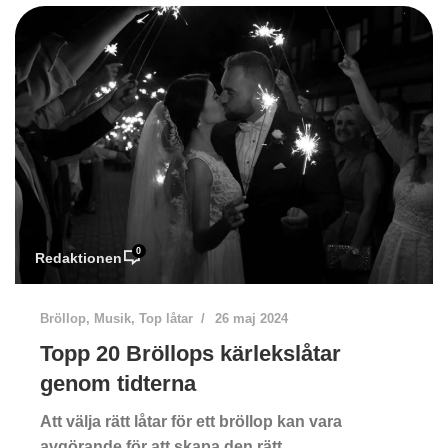
0
Redaktionen
Bröllop
,
Musik
,
Top låtar
26 maj 2024
Topp 20 Bröllops kärlekslåtar
genom tidterna
Att välja rätt låtar för ett bröllop kan vara
avgörande för att skapa den rätt...